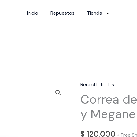
Inicio
Repuestos
Tienda
Renault
,
Todos
Correa
Correa de
dentada
Duster
y Megane 
y
Megane
II
$
120,000
+ Free S