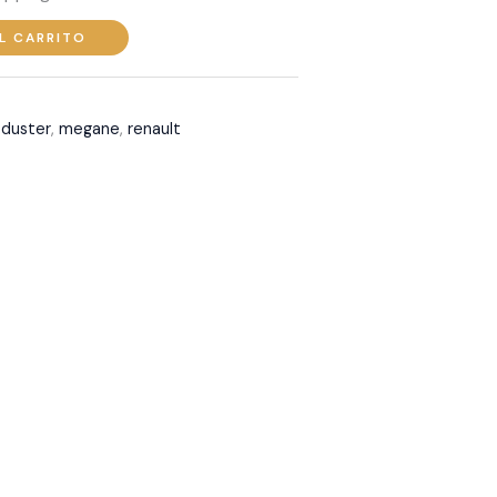
L CARRITO
,
duster
,
megane
,
renault