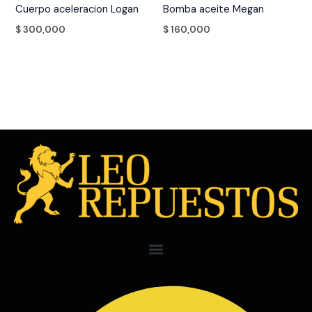
Cuerpo aceleracion Logan
Bomba aceite Megan
$
300,000
$
160,000
Menu